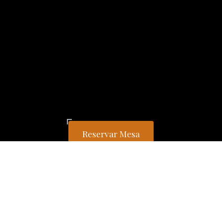
Reservar Mesa
Bem vindo ao
ESTA É A HISTÓRIA DE UMA FAMÍLIA!